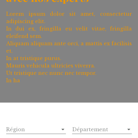
Lorem ipsum dolor sit amet, consectetur
adipiscing elit.
In dui ex, fringilla eu velit vitae, fringilla
eleifend sem.
Aliquam aliquam ante orci, a mattis ex facilisis
et.
In at tristique purus.
Mauris vehicula ultricies viverra.
Ut tristique nec nunc nec tempor.
In ha
Région
Département