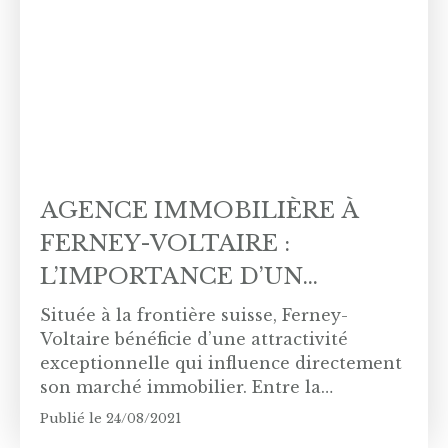
optimiser son projet. Que vous souhaitiez
vendre, acheter, louer ou confier la
gestion de votre bien, l’accompagnement
d’un professionnel local permet de
gagner du temps et d’obtenir des résultats
concrets.
AGENCE IMMOBILIÈRE À
FERNEY-VOLTAIRE :
L’IMPORTANCE D’UN
ACCOMPAGNEMENT LOCAL
Située à la frontière suisse, Ferney-
POUR RÉUSSIR SON PROJET
Voltaire bénéficie d’une attractivité
exceptionnelle qui influence directement
son marché immobilier. Entre la
proximité de Genève, la présence
Publié le 24/08/2021
d’organisations internationales et la