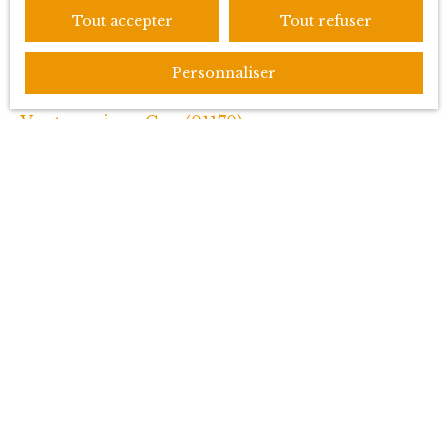
Location appartement Ferney-Voltaire (01210)
Tout accepter
Tout refuser
Vente appartement Prévessin-Moëns (01280)
Personnaliser
Vente appartement Ferney-Voltaire (01210)
Vente maison Gex (01170)
Vente maison Grilly (01220)
JE SUIS PROPRIÉTAIRE
Estimez votre bien
Vendre avec nous
Espace vendeur
Gestion locative
Extranet