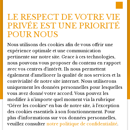
Politique de confidentialité
Plan du site
LE RESPECT DE VOTRE VIE
PRIVÉE EST UNE PRIORITÉ
POUR NOUS
Blog
Nous utilisons des cookies afin de vous offrir une
expérience optimale et une communication
Agence immobilière à Ferney-Voltaire :
pertinente sur notre site. Grace à ces technologies,
l’importance d’un accompagnement local
nous pouvons vous proposer du contenu en rapport
pour réussir son projet
avec vos centres d'intérêt. Ils nous permettent
également d'améliorer la qualité de nos services et la
convivialité de notre site internet. Nous utiliserons
uniquement les données personnelles pour lesquelles
vous avez donné votre accord. Vous pouvez les
modifier à n'importe quel moment via la rubrique
″Gérer les cookies″ en bas de notre site, à l'exception
des cookies essentiels à son fonctionnement. Pour
plus d'informations sur vos données personnelles,
JE RECHERCHE UN BIEN
veuillez consulter
notre politique de confidentialité
.