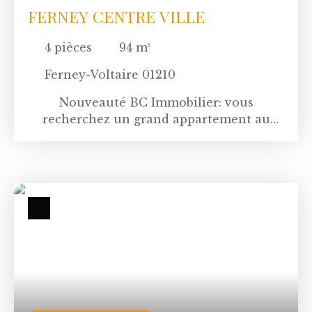
FERNEY CENTRE VILLE
4
pièces
94
m²
Ferney-Voltaire 01210
Nouveauté BC Immobilier: vous
recherchez un grand appartement au
vaste potentiel? des volumes, du cachet,
avec des annexes et à deux pas du centre?
Nous avons trouvé le bien idéal! un bel
appartement de 3 chambres ou double
séjour avec deux chambres, c'est selon la
composition de votre famille. Une pièce
de vie lumineuse avec une cheminée,
donnant sur une chambre ou pouvant
service de salle à manger, bibliothèque ou
bureau, une belle entrée avec wc et
cellier, une cuisine équipée entièrement