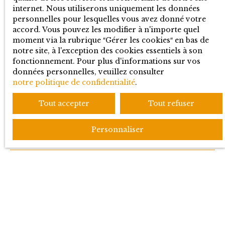
internet. Nous utiliserons uniquement les données
personnelles pour lesquelles vous avez donné votre
Location appartement Ferney-Voltaire (01210)
accord. Vous pouvez les modifier à n'importe quel
Vente appartement Prévessin-Moëns (01280)
moment via la rubrique ″Gérer les cookies″ en bas de
notre site, à l'exception des cookies essentiels à son
Vente appartement Ferney-Voltaire (01210)
fonctionnement. Pour plus d'informations sur vos
données personnelles, veuillez consulter
Vente maison Gex (01170)
notre politique de confidentialité
.
Vente maison Grilly (01220)
Tout accepter
Tout refuser
Personnaliser
JE SUIS PROPRIÉTAIRE
Estimez votre bien
Vendre avec nous
Espace vendeur
Gestion locative