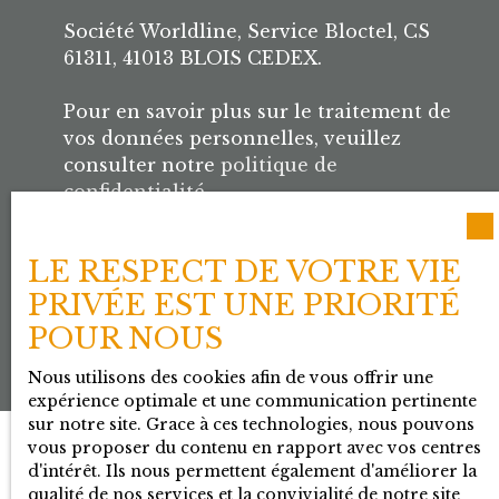
Société Worldline, Service Bloctel, CS
61311, 41013 BLOIS CEDEX.
Pour en savoir plus sur le traitement de
vos données personnelles, veuillez
consulter notre
politique de
confidentialité
.
LE RESPECT DE VOTRE VIE
Recevoir des annonces
PRIVÉE EST UNE PRIORITÉ
POUR NOUS
Nous utilisons des cookies afin de vous offrir une
expérience optimale et une communication pertinente
sur notre site. Grace à ces technologies, nous pouvons
vous proposer du contenu en rapport avec vos centres
d'intérêt. Ils nous permettent également d'améliorer la
JE RECHERCHE UN BIEN
qualité de nos services et la convivialité de notre site