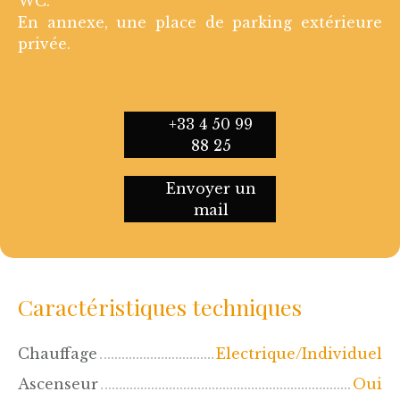
WC.
En annexe, une place de parking extérieure
privée.
+33 4 50 99
88 25
Envoyer un
mail
Caractéristiques techniques
Chauffage
Electrique/Individuel
Ascenseur
Oui