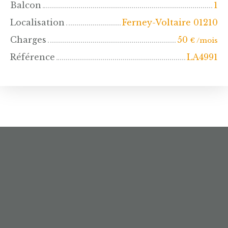
Balcon
1
Localisation
Ferney-Voltaire 01210
Charges
50
€ /mois
Référence
LA4991