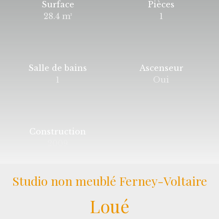
Surface
Pièces
28.4
m²
1
Salle de bains
Ascenseur
1
Oui
Construction
2009
Studio non meublé Ferney-Voltaire
Loué