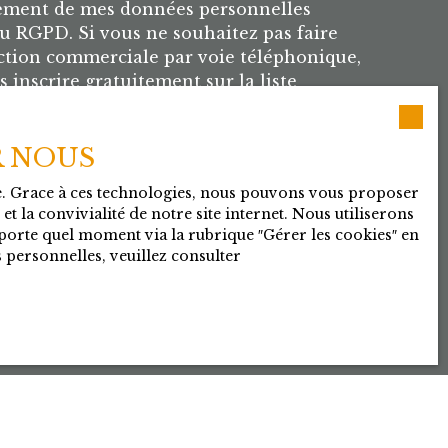
itement de mes données personnelles
 RGPD. Si vous ne souhaitez pas faire
ection commerciale par voie téléphonique,
 inscrire gratuitement sur la liste
 démarchage téléphonique, prévu par
du code de la consommation, sur le site
R NOUS
tel.gouv.fr ou par courrier adressé à :
te. Grace à ces technologies, nous pouvons vous proposer
e, Service Bloctel, CS 61311, 41013 BLOIS
t la convivialité de notre site internet. Nous utiliserons
orte quel moment via la rubrique ″Gérer les cookies″ en
 personnelles, veuillez consulter
lus sur le traitement de vos données
uillez consulter notre
politique de
Recevoir des annonces