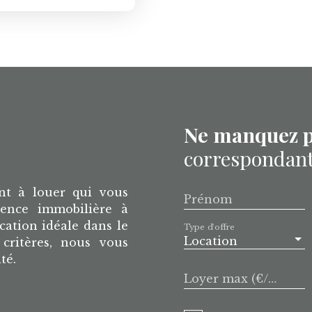
entre de Commerce
 à 5 minutes de
Ne manquez p
correspondant 
nt à louer qui vous
Prénom
gence immobilière à
cation idéale dans le
Type d'offre
Location
critères, nous vous
ité.
Loyer max (€/mois)