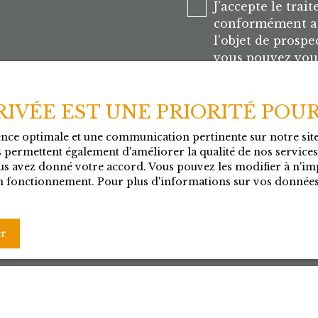
J'accepte le tra
conformément au
l'objet de prosp
vous pouvez vous
d'opposition au
l'article L223-1 
PRIVÉE EST UNE PRIORITÉ POU
Internet www.bloc
ience optimale et une communication pertinente sur notre si
Société Worldlin
 permettent également d'améliorer la qualité de nos services e
CEDEX.
s avez donné votre accord. Vous pouvez les modifier à n'imp
 son fonctionnement. Pour plus d'informations sur vos données
Pour en savoir p
personnelles, ve
confidentialité
.
er