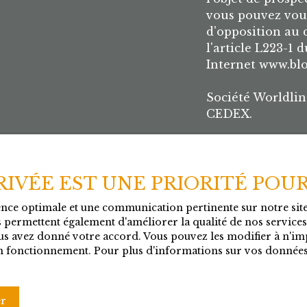
vous pouvez vous
d'opposition au
l'article L223-1 
Internet www.bloc
Société Worldlin
CEDEX.
Pour en savoir p
personnelles, ve
confidentialité
.
PRIVÉE EST UNE PRIORITÉ POU
ience optimale et une communication pertinente sur notre si
 permettent également d'améliorer la qualité de nos services e
s avez donné votre accord. Vous pouvez les modifier à n'imp
 son fonctionnement. Pour plus d'informations sur vos données
er