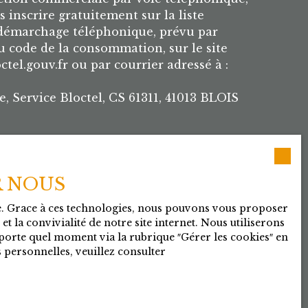
 inscrire gratuitement sur la liste
 démarchage téléphonique, prévu par
du code de la consommation, sur le site
tel.gouv.fr ou par courrier adressé à :
e, Service Bloctel, CS 61311, 41013 BLOIS
lus sur le traitement de vos données
uillez consulter notre
politique de
R NOUS
te. Grace à ces technologies, nous pouvons vous proposer
t la convivialité de notre site internet. Nous utiliserons
orte quel moment via la rubrique ″Gérer les cookies″ en
Recevoir des annonces
 personnelles, veuillez consulter