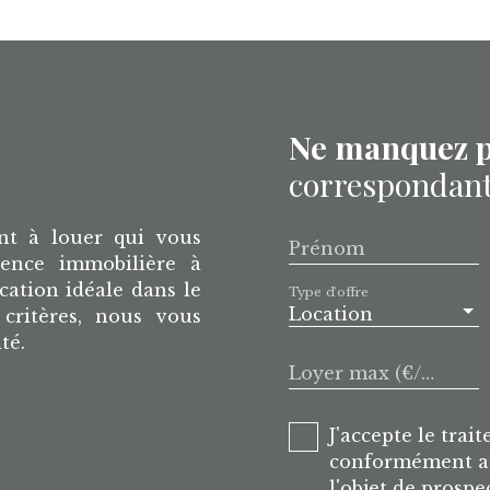
Ne manquez p
correspondant 
nt à louer qui vous
Prénom
gence immobilière à
cation idéale dans le
Type d'offre
Location
critères, nous vous
ité.
Loyer max (€/mois)
J'accepte le tra
conformément au
l'objet de prosp