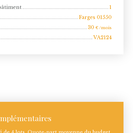
bâtiment
1
Farges 01550
30
€ /mois
VA2124
omplémentaires
é de 4 lots. Quote-part moyenne du budget