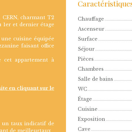
Caractéristique
du CERN, charmant T2
Chauffage
 1er et dernier étage
Ascenseur
 une cuisine équipée
Surface
zanine faisant office
Séjour
Pièces
e cet appartement à
Chambres
Salle de bains
site en cliquant sur le
WC
Étage
Cuisine
Exposition
 un taux indicatif de
Cave
nant de meilleurtaux