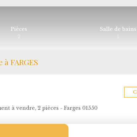
Pièces
Salle de bains
2
1
re à FARGES
C
nt à vendre, 2 pièces - Farges 01550