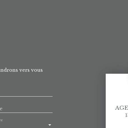
endrons vers vous
AGE
e
1
ez