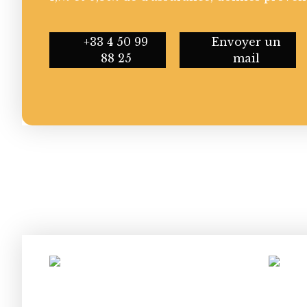
+33 4 50 99
Envoyer un
88 25
mail