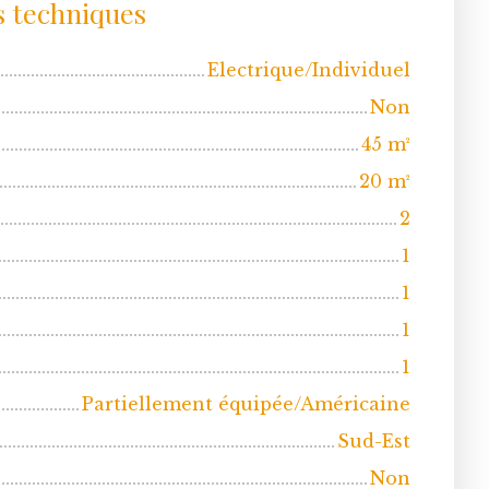
s techniques
Electrique/Individuel
Non
45
m²
20
m²
2
1
1
1
1
Partiellement équipée/Américaine
Sud-Est
Non