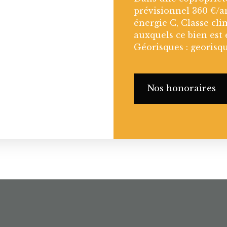
prévisionnel 360 €/a
énergie C, Classe cli
auxquels ce bien est 
Géorisques : georisqu
Nos honoraires