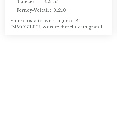
4
pièces
81.9
m²
Ferney-Voltaire 01210
En exclusivité avec l'agence BC
IMMOBILIER, vous recherchez un grand
appartement familial au pied du bus 60
pour Genève, à 2 pas des commerces du
centre ville? ce grand T4 est fait pour
vous! Dans une copropriété traditionnelle
Avenue du Jura, au 2ème étage avec
ascenseur, cet appartement d'une surface
de 82 m2 est séduisant! L'entrée dessert
un beau séjour double de 31m2
(possibilité de faire une 3ème chambre en
montant une cloison) et une cuisine
indépendante à équiper, avec cellier et
buanderie attenants. Un couloir vous
conduit à une salle de bains à moderniser,
des wc séparés et deux chambres de 9 et