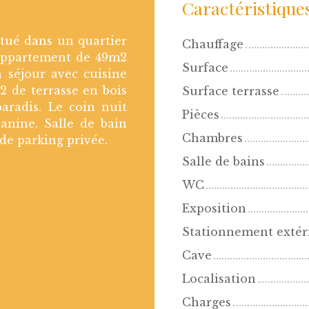
Caractéristique
itué dans un quartier
Chauffage
appartement de 49m2
Surface
n séjour avec cuisine
 de terrasse en bois
Surface terrasse
paradis. Le coin nuit
Pièces
anine. Salle de bain
Chambres
 de parking privée.
Salle de bains
WC
Exposition
Stationnement extér
Cave
Localisation
Charges