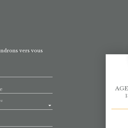
endrons vers vous
AGE
e
1
ez