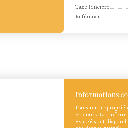
Taxe foncière
Référence
Informations c
Dans une copropriét
en cours. Les informa
exposé sont disponibl