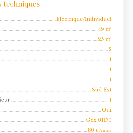
s techniques
Electrique/Individuel
49
m²
25
m²
2
1
1
1
Sud-Est
ieur
1
Oui
Gex 01170
80
€ /mois