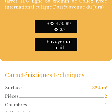
(arrêt TPG ligne 66 chemin de Collex lycée
international et ligne F arrêt avenue du Jura)
+33 4 50 99
88 25
Envoyer un
mail
Caractéristiques techniques
Surface
32.4
m²
Pièces
2
Chambres
1