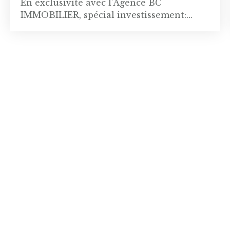
En exclusivité avec l'Agence BC
IMMOBILIER, spécial investissement:
nouvelle opportunité à saisir avec ce
studio idéalement placé au Parc du Jura,
une belle résidence de standing en plein
centre ville, au pied du bus 60 arrêt
centre et du carrefour Market. Ce T2 de
33m2 est situé au rez de chaussée et est
actuellement loué 755 € hors charges (922
€ CC). Le bail est meublé et vient d'être
reconduit pour un an (19 juillet 2027). A
saisir sans tarder! Nbr de lots: NC Charges
annuelles: 1538 € tout compris (chauffage,
eaux chaude et froide, fonds de travaux)
Procédure en cours: NON Les
informations sur les risques auxquels ce
bien est exposé sont disponibles sur le
site Géorisques: www. georisques. gouv. fr
L’équipe de BC IMMOBILIER, Agence au