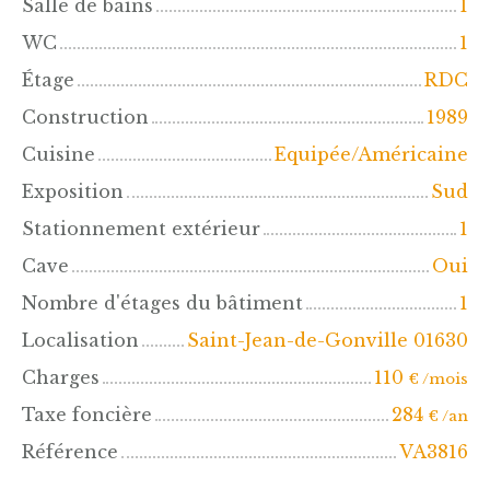
Salle de bains
1
WC
1
Étage
RDC
Construction
1989
Cuisine
Equipée/Américaine
Exposition
Sud
Stationnement extérieur
1
Cave
Oui
Nombre d'étages du bâtiment
1
Localisation
Saint-Jean-de-Gonville 01630
Charges
110
€ /mois
Taxe foncière
284
€ /an
Référence
VA3816