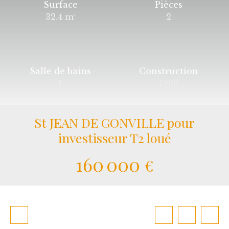
Surface
Pièces
32.4
m²
2
Salle de bains
Construction
1
1989
St JEAN DE GONVILLE pour
investisseur T2 loué
160 000
€