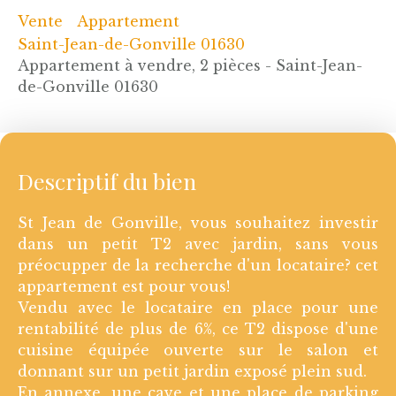
Vente
Appartement
Saint-Jean-de-Gonville 01630
Appartement à vendre, 2 pièces - Saint-Jean-
de-Gonville 01630
Descriptif du bien
St Jean de Gonville, vous souhaitez investir
dans un petit T2 avec jardin, sans vous
préocupper de la recherche d'un locataire? cet
appartement est pour vous!
Vendu avec le locataire en place pour une
rentabilité de plus de 6%, ce T2 dispose d'une
cuisine équipée ouverte sur le salon et
donnant sur un petit jardin exposé plein sud.
En annexe, une cave et une place de parking