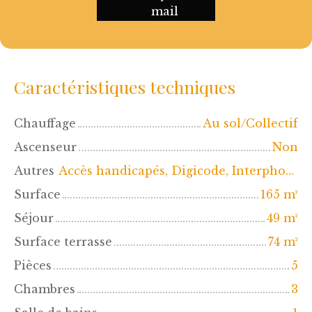
mail
Caractéristiques techniques
Chauffage
Au sol/Collectif
Ascenseur
Non
Autres
Accès handicapés, Digicode, Interphone, Visiophone
Surface
165
m²
Séjour
49
m²
Surface terrasse
74
m²
Pièces
5
Chambres
3