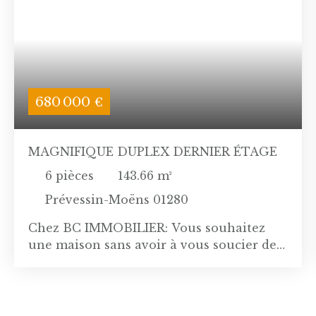
680 000
€
MAGNIFIQUE DUPLEX DERNIER ÉTAGE
6
pièces
143.66
m²
Prévessin-Moëns 01280
Chez BC IMMOBILIER: Vous souhaitez
une maison sans avoir à vous soucier de
l'entretien du jardin, venez découvrir
cette "maison- appartement" de 168M2
utiles au dernier étage d'une résidence
agréable et idéalement située aux portes