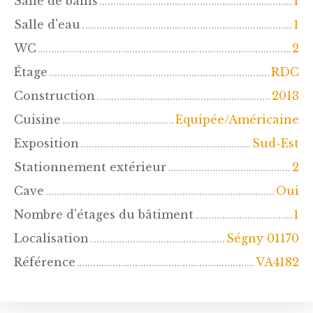
Salle de bains
1
Salle d'eau
1
WC
2
Étage
RDC
Construction
2013
Cuisine
Equipée/Américaine
Exposition
Sud-Est
Stationnement extérieur
2
Cave
Oui
Nombre d'étages du bâtiment
1
Localisation
Ségny 01170
Référence
VA4182