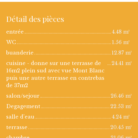
Détail des pièces
entrée
4.48 m²
WC
1.56 m²
buanderie
12.87 m²
cuisine - donne sur une terrasse de
24.41 m²
16m2 plein sud avec vue Mont Blanc
puis une autre terrasse en contrebas
de 37m2
salon/sejour
26.46 m²
Degagement
22.53 m²
salle d'eau
4.24 m²
terrasse
20.45 m²
chambre
21.06 m²