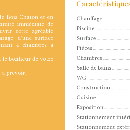
Caractéristique
de Bois Chaton et en
Chauffage
ximité immédiate de
Piscine
uvrir cette agréable
rage, d'une surface
Surface
enant 4 chambres à
Pièces
Chambres
ra le bonheur de votre
Salle de bains
à prévoir.
WC
Construction
Cuisine
Exposition
Stationnement intér
Stationnement extér