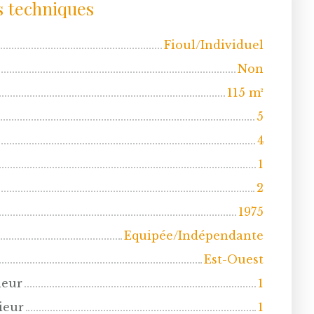
s techniques
Fioul/Individuel
Non
115
m²
5
4
1
2
1975
Equipée/Indépendante
Est-Ouest
ieur
1
ieur
1