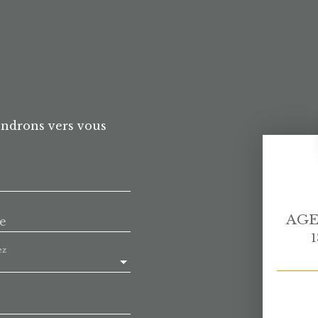
endrons vers vous
AGE
e
1
ez