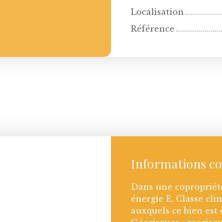
Localisation
Référence
Informations c
Dans une copropriété
énergie E, Classe cli
auxquels ce bien est 