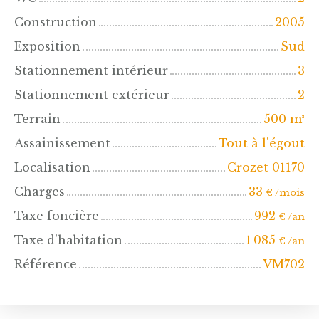
Construction
2005
Exposition
Sud
Stationnement intérieur
3
Stationnement extérieur
2
Terrain
500
m²
Assainissement
Tout à l'égout
Localisation
Crozet 01170
Charges
33
€ /mois
Taxe foncière
992
€ /an
Taxe d'habitation
1 085
€ /an
Référence
VM702