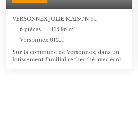
VERSONNEX JOLIE MAISON 5
CHAMBRES
6
pièces
115.96
m²
Versonnex 01210
Sur la commune de Versonnex, dans un
lotissement familial recherché avec école
maternelle et primaire, venez découvrir
cette jolie maison idéale pour de jeunes
enfants. La maison, mitoyenne sur un
côté, bénéficie de deux chambres au rez
de chaussée avec salle de bains et de 3
chambres à l'étage avec salle de bains et
wc. La pièce de vie, lumineuse et ouverte
sur le jardin, vous offre deux espaces
salon et salle à manger. La cuisine
séparée est entièrement équipée. En