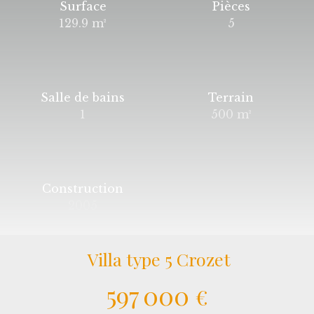
Surface
Pièces
129.9
m²
5
Salle de bains
Terrain
1
500
m²
Construction
2005
Villa type 5 Crozet
597 000
€