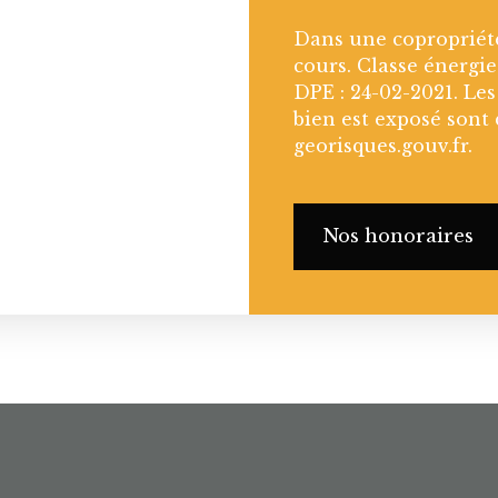
Dans une copropriété
cours. Classe énergie
DPE : 24-02-2021. Les
bien est exposé sont 
georisques.gouv.fr.
Nos honoraires