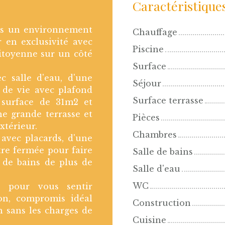
Caractéristique
ans un environnement
Chauffage
r en exclusivité avec
Piscine
mitoyenne sur un côté
Surface
 salle d'eau, d'une
Séjour
 de vie avec plafond
Surface terrasse
 surface de 31m2 et
e grande terrasse et
Pièces
xtérieur.
Chambres
 avec placards, d'une
tre fermée pour faire
Salle de bains
 de bains de plus de
Salle d'eau
WC
s) pour vous sentir
son, compromis idéal
Construction
n sans les charges de
Cuisine