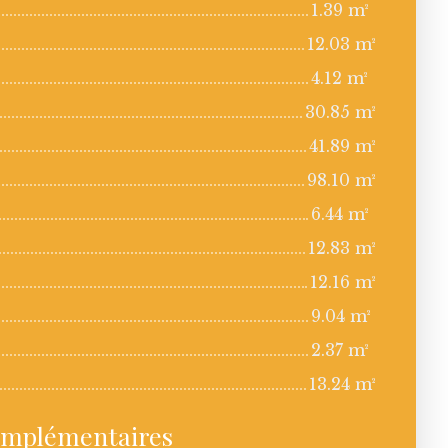
1.39 m²
12.03 m²
4.12 m²
30.85 m²
41.89 m²
98.10 m²
6.44 m²
12.83 m²
12.16 m²
9.04 m²
2.37 m²
13.24 m²
omplémentaires