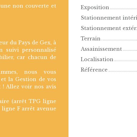
 une non couverte et
Exposition
Stationnement intér
Stationnement extér
Terrain
ur du Pays de Gex, à
Assainissement
n suivi personnalisé
ilier, car chacun de
Localisation
Référence
grammes, nous vous
et la Gestion de vos
 ! Allez voir nos avis
ire (arrêt TPG ligne
 ligne F arrêt avenue