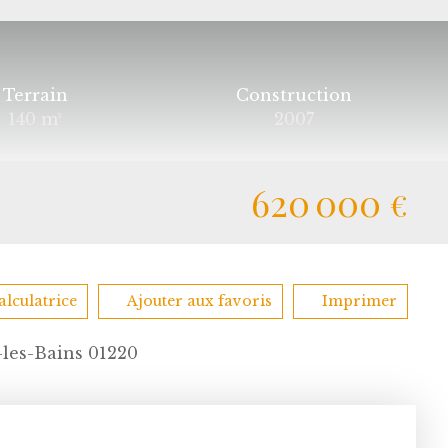
Terrain
Construction
140
m²
2007
620 000
€
alculatrice
Ajouter aux favoris
Imprimer
-les-Bains 01220