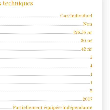
s techniques
Gaz/Individuel
Non
126.56
m²
30
m²
42
m²
5
4
1
1
2
2007
Partiellement équipée/Indépendante