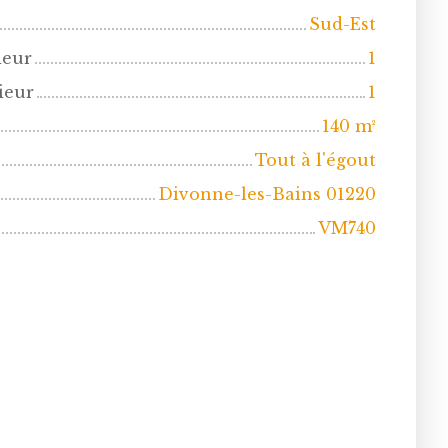
Sud-Est
ieur
1
ieur
1
140
m²
Tout à l'égout
Divonne-les-Bains 01220
VM740