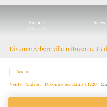
Surface
Pièces
126.56
m²
5
Divonne Arbère villa mitoyenne T5 
Retour
Vente
Maison
Divonne-les-Bains 01220
Ma