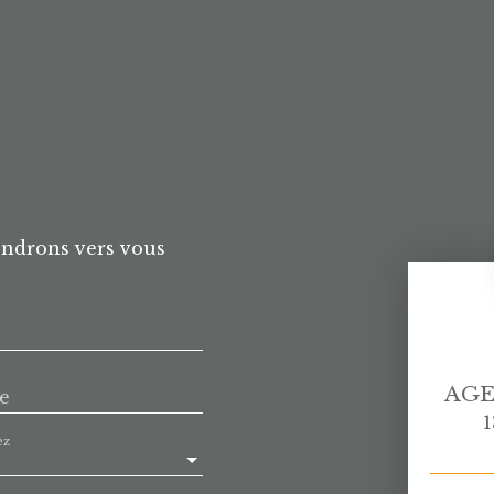
endrons vers vous
AGE
e
1
ez