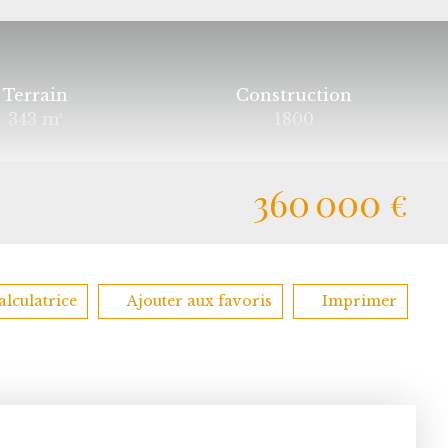
Terrain
Construction
343
m²
1800
360 000
€
alculatrice
Ajouter aux favoris
Imprimer