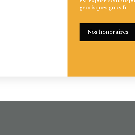
est exposé sont dispo
georisques.gouv.fr.
Nos honoraires