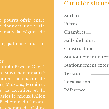
Caractéristique
Surface
 pourra offrir entre
Pièces
on donnera une vraie
are dans la région de
Chambres
Salle de bains
e, patience tout au
Construction
Stationnement intér
r.
Stationnement extér
ur du Pays de Gex, à
n suivi personnalisé
Terrain
ilier, car chacun de
Localisation
s, Maisons, terrains ,
Référence
, la Location et la
arlez le mieux ! Allez
3 B chemin du Levant
 66 chemin de Collex