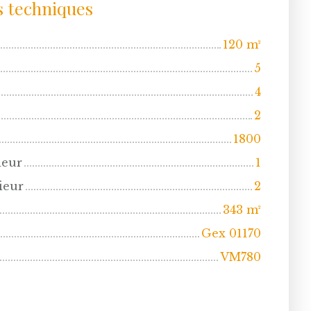
s techniques
120
m²
5
4
2
1800
ieur
1
ieur
2
343
m²
Gex 01170
VM780