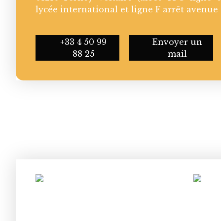
lycée international et ligne F arrêt avenue
+33 4 50 99
Envoyer un
88 25
mail