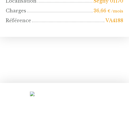
Localisation
Ségny 01170
Charges
36,66
€ /mois
Référence
VA4188