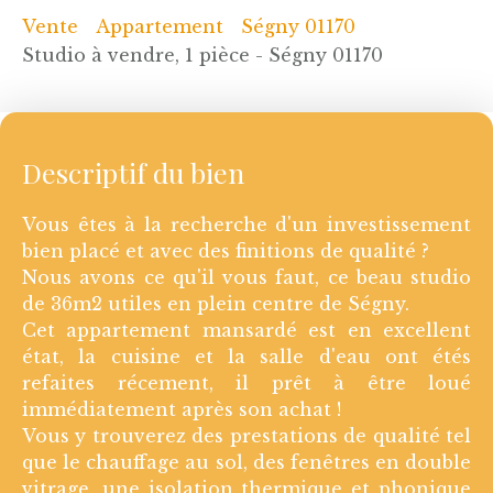
Vente
Appartement
Ségny 01170
Studio à vendre, 1 pièce - Ségny 01170
Descriptif du bien
Vous êtes à la recherche d'un investissement
bien placé et avec des finitions de qualité ?
Nous avons ce qu'il vous faut, ce beau studio
de 36m2 utiles en plein centre de Ségny.
Cet appartement mansardé est en excellent
état, la cuisine et la salle d'eau ont étés
refaites récement, il prêt à être loué
immédiatement après son achat !
Vous y trouverez des prestations de qualité tel
que le chauffage au sol, des fenêtres en double
vitrage, une isolation thermique et phonique