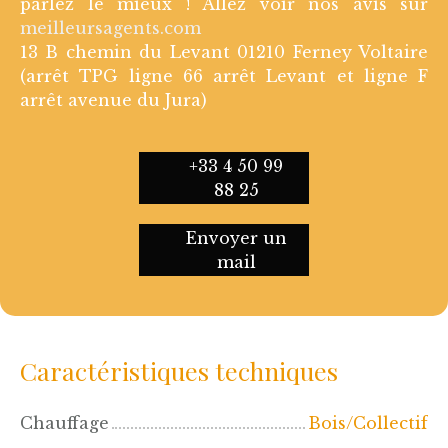
parlez le mieux ! Allez voir nos avis sur
meilleursagents.com
13 B chemin du Levant 01210 Ferney Voltaire
(arrêt TPG ligne 66 arrêt Levant et ligne F
arrêt avenue du Jura)
+33 4 50 99
88 25
Envoyer un
mail
Caractéristiques techniques
Chauffage
Bois/Collectif