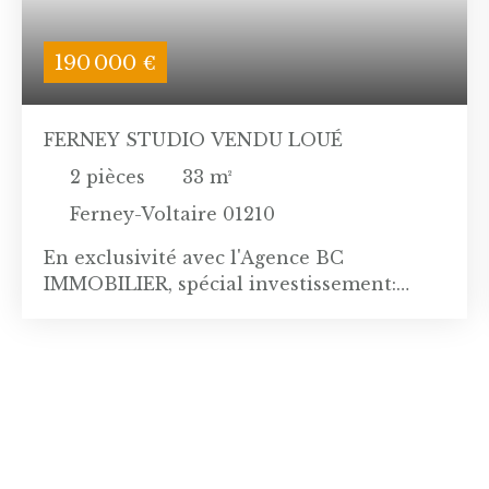
190 000
€
FERNEY STUDIO VENDU LOUÉ
2
pièces
33
m²
Ferney-Voltaire 01210
En exclusivité avec l'Agence BC
IMMOBILIER, spécial investissement:
nouvelle opportunité à saisir avec ce
studio idéalement placé au Parc du Jura,
une belle résidence de standing en plein
centre ville, au pied du bus 60 arrêt
centre et du carrefour Market. Ce T2 de
33m2 est situé au rez de chaussée et est
actuellement loué 755 € hors charges (922