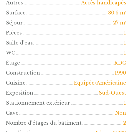
Autres
Accès handicapés
Surface
30.6
m²
Séjour
27
m²
Pièces
1
Salle d'eau
1
WC
1
Étage
RDC
Construction
1990
Cuisine
Equipée/Américaine
Exposition
Sud-Ouest
Stationnement extérieur
1
Cave
Non
Nombre d'étages du bâtiment
2