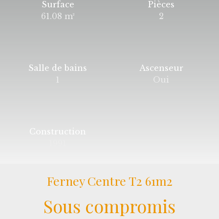
Surface
Pièces
61.08
m²
2
Salle de bains
Ascenseur
1
Oui
Construction
1991
Ferney Centre T2 61m2
Sous compromis