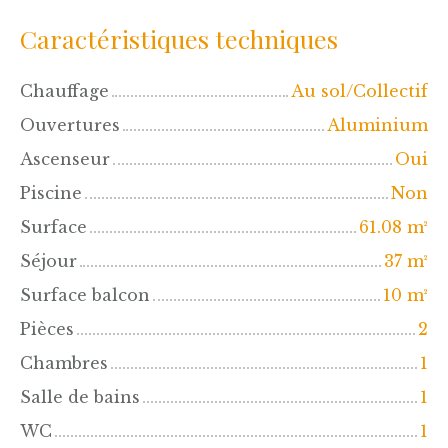
Caractéristiques techniques
Chauffage
Au sol/Collectif
Ouvertures
Aluminium
Ascenseur
Oui
Piscine
Non
Surface
61.08
m²
Séjour
37
m²
Surface balcon
10
m²
Pièces
2
Chambres
1
Salle de bains
1
WC
1