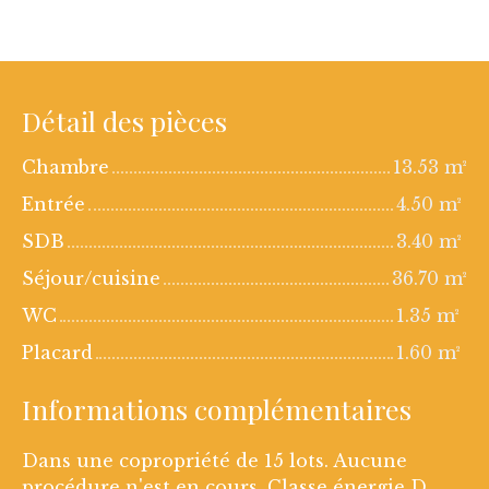
Détail des pièces
Chambre
13.53 m²
Entrée
4.50 m²
SDB
3.40 m²
Séjour/cuisine
36.70 m²
WC
1.35 m²
Placard
1.60 m²
Informations complémentaires
Dans une copropriété de 15 lots. Aucune
procédure n'est en cours. Classe énergie D,