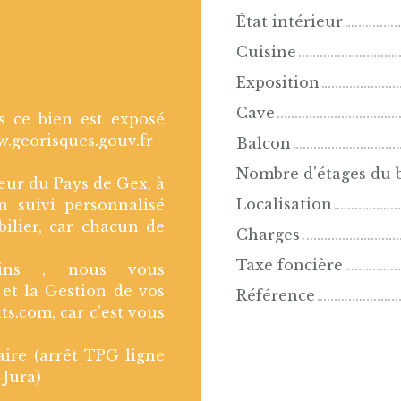
État intérieur
Cuisine
Exposition
Cave
s ce bien est exposé
w.georisques.gouv.fr
Balcon
Nombre d'étages du 
ur du Pays de Gex, à
Localisation
n suivi personnalisé
ilier, car chacun de
Charges
Taxe foncière
rains , nous vous
et la Gestion de vos
Référence
ts.com, car c’est vous
ire (arrêt TPG ligne
 Jura)