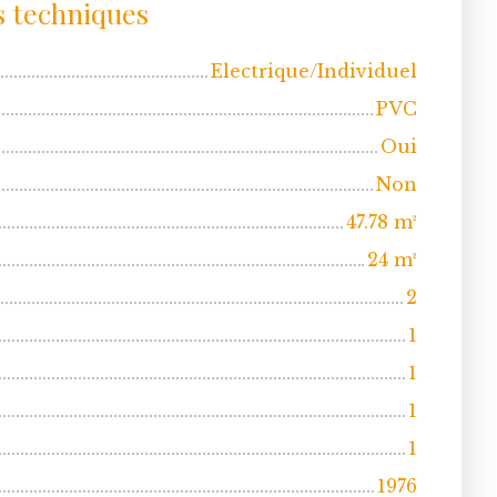
s techniques
Electrique/Individuel
PVC
Oui
Non
47.78
m²
24
m²
2
1
1
1
1
1976