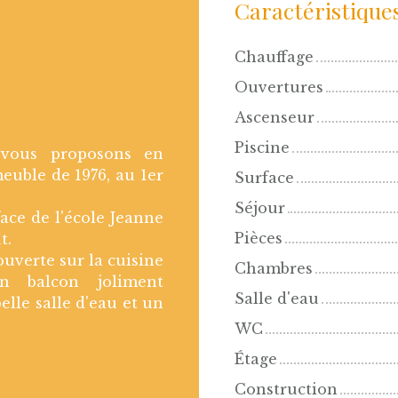
Caractéristique
Chauffage
Ouvertures
Ascenseur
Piscine
 vous proposons en
meuble de 1976, au 1er
Surface
Séjour
face de l'école Jeanne
Pièces
t.
uverte sur la cuisine
Chambres
un balcon joliment
Salle d'eau
lle salle d'eau et un
WC
Étage
Construction