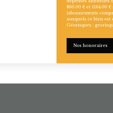
dépenses annuelles d
860.00 € et 1164.00 €
(abonnements compris
auxquels ce bien est 
Géorisques : georisqu
Nos honoraires