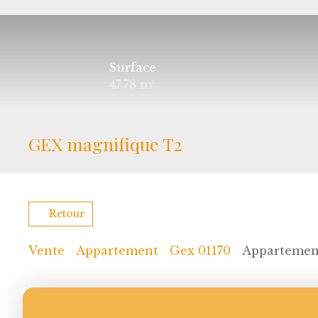
Surface
47.78
m²
GEX magnifique T2
Retour
Vente
Appartement
Gex 01170
Appartement