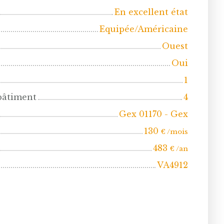
En excellent état
Equipée/Américaine
Ouest
Oui
1
bâtiment
4
Gex 01170 - Gex
130
€ /mois
483
€ /an
VA4912