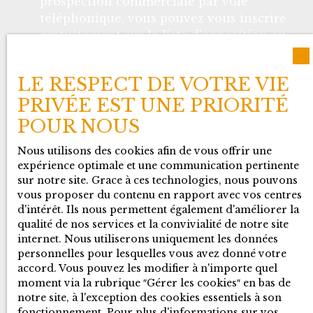
prospection commerciale par voie
téléphonique, vous pouvez vous inscrire
gratuitement sur la liste d'opposition au
démarchage téléphonique, prévu par
l'article L223-1 du code de la
LE RESPECT DE VOTRE VIE
consommation, sur le site Internet
PRIVÉE EST UNE PRIORITÉ
www.bloctel.gouv.fr ou par courrier
adressé à :
POUR NOUS
Nous utilisons des cookies afin de vous offrir une
Société Worldline, Service Bloctel, CS
expérience optimale et une communication pertinente
61311, 41013 BLOIS CEDEX.
sur notre site. Grace à ces technologies, nous pouvons
vous proposer du contenu en rapport avec vos centres
Pour en savoir plus sur le traitement de
d'intérêt. Ils nous permettent également d'améliorer la
vos données personnelles, veuillez
qualité de nos services et la convivialité de notre site
consulter notre
politique de
internet. Nous utiliserons uniquement les données
confidentialité
.
personnelles pour lesquelles vous avez donné votre
accord. Vous pouvez les modifier à n'importe quel
moment via la rubrique ″Gérer les cookies″ en bas de
notre site, à l'exception des cookies essentiels à son
fonctionnement. Pour plus d'informations sur vos