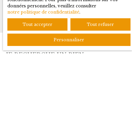
Recevoir des annonces
données personnelles, veuillez consulter
notre politique de confidentialité
.
Tout accepter
Tout refuser
Personnaliser
JE RECHERCHE UN BIEN
Location appartement Ferney-Voltaire (01210)
Vente appartement Prévessin-Moëns (01280)
Vente appartement Ferney-Voltaire (01210)
Vente maison Gex (01170)
Vente maison Grilly (01220)