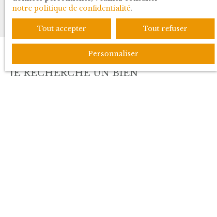
notre politique de confidentialité
.
Tout accepter
Tout refuser
Personnaliser
JE RECHERCHE UN BIEN
Location appartement Ferney-Voltaire (01210)
Vente appartement Prévessin-Moëns (01280)
Vente appartement Ferney-Voltaire (01210)
Vente maison Gex (01170)
Vente maison Grilly (01220)
JE SUIS PROPRIÉTAIRE