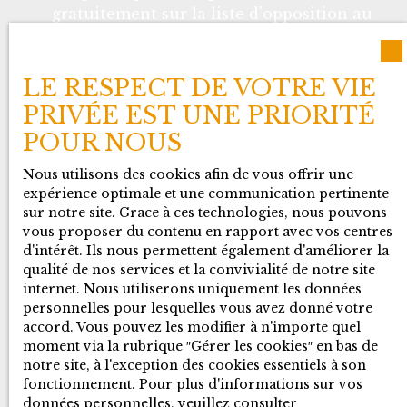
gratuitement sur la liste d'opposition au
démarchage téléphonique, prévu par
l'article L223-1 du code de la
consommation, sur le site Internet
LE RESPECT DE VOTRE VIE
www.bloctel.gouv.fr ou par courrier
PRIVÉE EST UNE PRIORITÉ
adressé à :
POUR NOUS
Société Worldline, Service Bloctel, CS
Nous utilisons des cookies afin de vous offrir une
61311, 41013 BLOIS CEDEX.
expérience optimale et une communication pertinente
sur notre site. Grace à ces technologies, nous pouvons
Pour en savoir plus sur le traitement de
vous proposer du contenu en rapport avec vos centres
d'intérêt. Ils nous permettent également d'améliorer la
vos données personnelles, veuillez
qualité de nos services et la convivialité de notre site
consulter notre
politique de
internet. Nous utiliserons uniquement les données
confidentialité
.
personnelles pour lesquelles vous avez donné votre
accord. Vous pouvez les modifier à n'importe quel
moment via la rubrique ″Gérer les cookies″ en bas de
notre site, à l'exception des cookies essentiels à son
Recevoir des annonces
fonctionnement. Pour plus d'informations sur vos
données personnelles, veuillez consulter