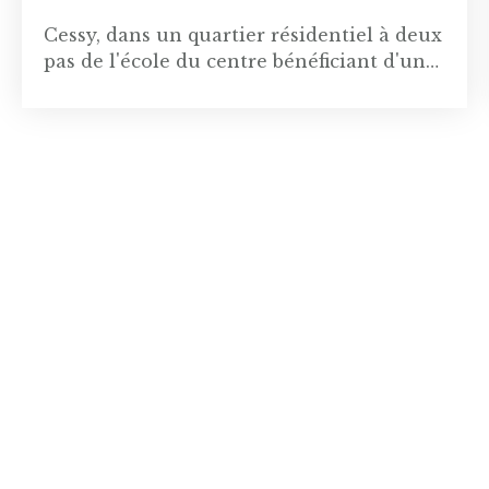
Cessy, dans un quartier résidentiel à deux
pas de l'école du centre bénéficiant d'un
environnement calme et familial, venez
découvrir cette très belle maison
contemporaine construite en 2022. D'une
surface habitable de 170m2, elle bénéficie
d'une très belle pièce de vie de plus de
40m2 aux nombreuses baies vitrées
baigné de lumière. Chaque fenêtre
donne accès à la terrasse, idéale pour les
repas en famille ou entre amis les soirs
d'été! La cuisine, entièrement équipée, est
un beau mélange de minéral et de bois.
D'une surface de 15m2, elle peut être
ouverte ou fermée par une belle verrière,
donnant un côté industriel qui se marie
parfaitement à l'atmosphère élégante du
salon. L'accès à la terrasse se fait par une