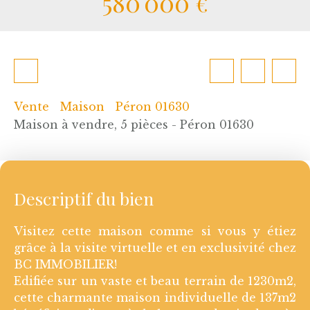
580 000
€
Vente
Maison
Péron 01630
Maison à vendre, 5 pièces - Péron 01630
Descriptif du bien
Visitez cette maison comme si vous y étiez
grâce à la visite virtuelle et en exclusivité chez
BC IMMOBILIER!
Edifiée sur un vaste et beau terrain de 1230m2,
cette charmante maison individuelle de 137m2