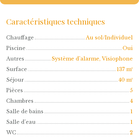
Caractéristiques techniques
Chauffage
Au sol/Individuel
Piscine
Oui
Autres
Système d'alarme, Visiophone
Surface
137
m²
Séjour
40
m²
Pièces
5
Chambres
4
Salle de bains
1
Salle d'eau
1
WC
2