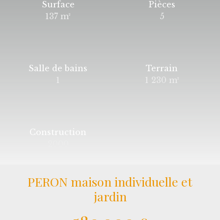
Surface
Pièces
137
m²
5
Salle de bains
Terrain
1
1 230
m²
Construction
2000
PERON maison individuelle et
jardin