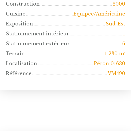
Construction
2000
Cuisine
Equipée/Américaine
Exposition
Sud-Est
Stationnement intérieur
1
Stationnement extérieur
6
Terrain
1 230
m²
Localisation
Péron 01630
Référence
VM490