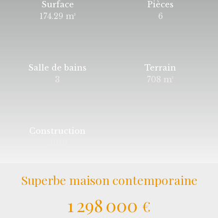
Surface
Pièces
174.29
m²
6
Salle de bains
Terrain
3
708
m²
Construction
2019
Superbe maison contemporaine
1 298 000
€