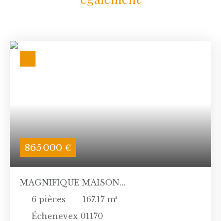
865 000
€
MAGNIFIQUE MAISON
CONTEMPORAINE SUR SOUS SOL
6
pièces
167.17
m²
Échenevex 01170