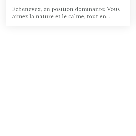
Echenevex, en position dominante: Vous
aimez la nature et le calme, tout en
gardant une proximité avec Genève ?
venez découvrir cette belle maison
individuelle construite en 2003. Une
belle entrée en carreaux de ciment
dessert une pièce de vie baignée de
lumière, offrant un triple espace : salon
TV avec poêle à bois pour des soirées
cosy, vaste séjour ouvert sur la grande
terrasse extérieure aménagée pour des
déjeuners au soleil et une salle à manger
donnant sur la cuisine entièrement
équipée avec un cellier. Un espace
indépendant pouvant idéalement être
utilisé en atelier, pour une profession
libérale ou une jeune fille au pair,
comprend une pièce avec salle de douche