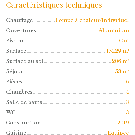
Caractéristiques techniques
Chauffage
Pompe à chaleur/Individuel
Ouvertures
Aluminium
Piscine
Oui
Surface
174.29
m²
Surface au sol
206
m²
Séjour
53
m²
Pièces
6
Chambres
4
Salle de bains
3
WC
3
Construction
2019
Cuisine
Equipée