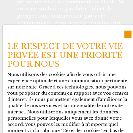
personnelles conformément au RGPD. Si
vous ne souhaitez pas faire l'objet de
prospection commerciale par voie
téléphonique, vous pouvez vous inscrire
gratuitement sur la liste d'opposition au
démarchage téléphonique, prévu par
l'article L223-1 du code de la
LE RESPECT DE VOTRE VIE
consommation, sur le site Internet
PRIVÉE EST UNE PRIORITÉ
www.bloctel.gouv.fr ou par courrier
POUR NOUS
adressé à :
Nous utilisons des cookies afin de vous offrir une
Société Worldline, Service Bloctel, CS
expérience optimale et une communication pertinente
61311, 41013 BLOIS CEDEX.
sur notre site. Grace à ces technologies, nous pouvons
vous proposer du contenu en rapport avec vos centres
d'intérêt. Ils nous permettent également d'améliorer la
Pour en savoir plus sur le traitement de
qualité de nos services et la convivialité de notre site
vos données personnelles, veuillez
internet. Nous utiliserons uniquement les données
consulter notre
politique de
personnelles pour lesquelles vous avez donné votre
confidentialité
.
accord. Vous pouvez les modifier à n'importe quel
moment via la rubrique ″Gérer les cookies″ en bas de