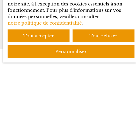
notre site, à l'exception des cookies essentiels à son
fonctionnement. Pour plus d'informations sur vos
Recevoir des annonces
données personnelles, veuillez consulter
notre politique de confidentialité
.
Tout accepter
Tout refuser
Personnaliser
JE RECHERCHE UN BIEN
Location appartement Ferney-Voltaire (01210)
Vente appartement Prévessin-Moëns (01280)
Vente appartement Ferney-Voltaire (01210)
Vente maison Gex (01170)
Vente maison Grilly (01220)