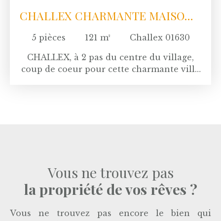
CHALLEX CHARMANTE MAISON
INDIVIDUELLE
5
pièces
121
m²
Challex 01630
CHALLEX, à 2 pas du centre du village,
coup de coeur pour cette charmante villa
individuelle construite en 2005.
En excellent état, cette villa vous séduiera
par le côté chaleureux de la pièce de vie
ouverte sur la cuisine équipée, doublé
d'une belle luminosité crée par les
nombreuses ouvertures.
4 chambres, une pièce de type bureau,
une belle salle de bains, suite parentale
Vous ne trouvez pas
chambre parentale avec dressing et salle
la propriété de vos rêves ?
d'eau. En annexe, un sous sol comprenant
un garage et un carnozet.
Quant au jardin, c'est une merveille
Vous ne trouvez pas encore le bien qui