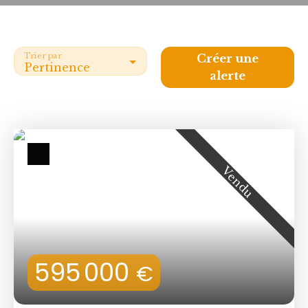
Trier par
Créer une
Pertinence
alerte
Vendu
595 000
€