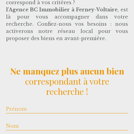
arborée, agréementé d'une belle terrasse
correspond à vos critères ?
avec barbecue et coin potager, idéal pour
l'Agence
BC Immobilier à Ferney-Voltaire
, est
vos futures soirées d'été.
là pour vous accompagner dans votre
Bref, nous vous la proposons en
recherche. Confiez-nous vos besoins : nous
exclusivité.
activerons notre réseau local pour vous
proposer des biens en avant-première.
L'équipe BC IMMOBILIER c'est un
accompagnement personnalisé pour
chaque étape de votre projet immobilier
car chacun de nos clients est unique!
Ne manquez plus aucun bien
Et c’est vous qui en parlez le mieux ! allez
correspondant à votre
voir nos avis sur
meilleursagents. com
recherche !
Prénom
Nom