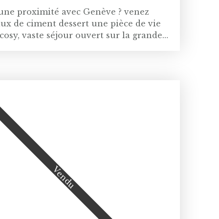
 une proximité avec Genève ? venez
aux de ciment dessert une pièce de vie
cosy, vaste séjour ouvert sur la grande
sur la cuisine entièrement équipée avec
ofession libérale ou une jeune fille au
. A l'étage, vous bénéficiez de quatre
 réveil en douceur au son des oiseaux.
lle de home-cinema, cave, double garage
eur. Le jardin, d'une surface totale de
ra de vous détendre après une journée de
 ce bien est exposé sont disponibles sur
ur du Pays de Gex, à la frontière de
 car chacun de nos clients est unique !
n et la Gestion de vos biens. Allez voir
Vendu
Levant 01210 Ferney Voltaire (TPG ligne