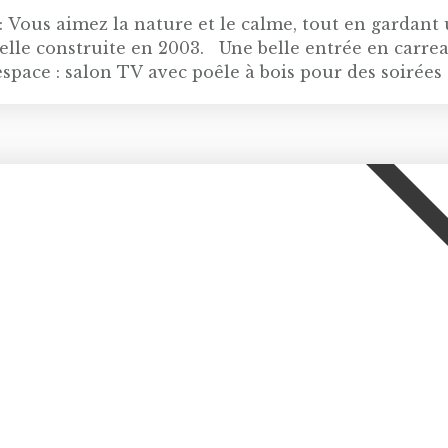
 Vous aimez la nature et le calme, tout en gardant
elle construite en 2003. Une belle entrée en carre
espace : salon TV avec poêle à bois pour des soirées 
déjeuners au soleil et une salle à manger donnant 
ant idéalement être utilisé en atelier, pour une pr
e douche et donne sur une jolie véranda face au Jura
parentale avec vue sur les arbres alentour pour un
 Le plus de la maison: un sous sol complet avec sa
stationnement sont également disponibles à l'extéri
spa chauffé à 36 degrés toute l'année vous permett
ortunité! Les informations sur les risques auxquels
. gouv. fr L’équipe de BC IMMOBILIER, Agence au coe
lisé pour chaque étape de votre projet immobilier,
 , nous vous accompagnons pour la Vente, la Locatio
 c’est vous qui en parlez le mieux ! 13 B chemin du 
66 arrêt Levant et ligne 60 arrêt avenue du Jura)