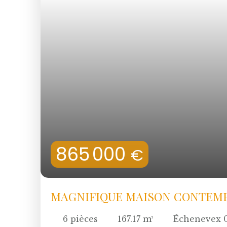
865 000
€
MAGNIFIQUE MAISON CONTEMP
6
pièces
167.17
m²
Échenevex 