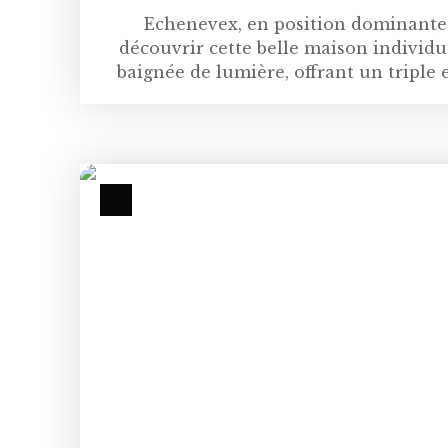
Echenevex, en position dominante:
découvrir cette belle maison individu
baignée de lumière, offrant un triple 
terrasse extérieure aménagée pour des 
un cellier. Un espace indépendant pouv
pair, comprend une pièce avec salle d
chambres dont une magnifique chambre 
Une salle de bains complète ce niveau.
et buanderie. De nombreuses places de 
1030m2, est idéal pour les enfants. Un 
travail. Ne manquez pas cette belle opp
le site Géorisques: www. georisques
Genève, vous propose un suivi personna
Appartements, Villas, Maisons, terrains
nos avis sur meilleursagents. com, car