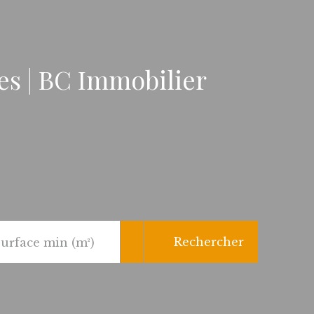
es | BC Immobilier
Rechercher
urface min (m²)