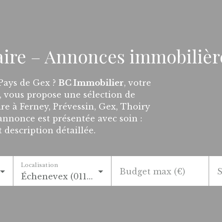
aire – Annonces immobilièr
 Pays de Gex ?
BC Immobilier
, votre
, vous propose une sélection de
re à Ferney, Prévessin, Gex, Thoiry
nnonce est présentée avec soin :
t description détaillée.
Localisation
Budget max (€)
S
Échenevex (01170)